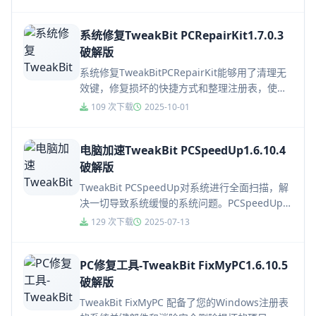
系统修复TweakBit PCRepairKit1.7.0.3
破解版
系统修复TweakBitPCRepairKit能够用了清理无
效键，修复损坏的快捷方式和整理注册表，使之
更加紧凑和组织。一旦你的电脑是无干扰，我们
109 次下载
2025-10-01
希望它保持...
电脑加速TweakBit PCSpeedUp1.6.10.4
破解版
TweakBit PCSpeedUp对系统进行全面扫描，解
决一切导致系统缓慢的系统问题。PCSpeedUp具
有强大的扫描功能，可扫描注册表错误、碎片
129 次下载
2025-07-13
化、错...
PC修复工具-TweakBit FixMyPC1.6.10.5
破解版
TweakBit FixMyPC 配备了您的Windows注册表