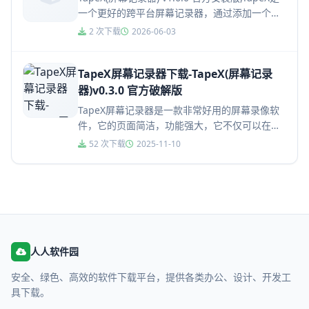
一个更好的跨平台屏幕记录器，通过添加一个摄
像头输入或录制你的声音，为你的录音微笑。使
2 次下载
2026-06-03
用Ta...
TapeX屏幕记录器下载-TapeX(屏幕记录
器)v0.3.0 官方破解版
TapeX屏幕记录器是一款非常好用的屏幕录像软
件，它的页面简洁，功能强大，它不仅可以在你
的桌面上随意进行注释和绘画，还能开启屏幕记
52 次下载
2025-11-10
录，并且不会添加水印，使...
人人软件园
安全、绿色、高效的软件下载平台，提供各类办公、设计、开发工
具下载。