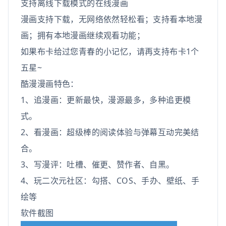
支持离线下载模式的在线漫画
漫画支持下载，无网络依然轻松看；支持看本地漫
画；拥有本地漫画继续观看功能；
如果布卡给过您青春的小记忆，请再支持布卡1个
五星~
酷漫漫画特色：
1、追漫画：更新最快，漫源最多，多种追更模
式。
2、看漫画：超级棒的阅读体验与弹幕互动完美结
合。
3、写漫评：吐槽、催更、赞作者、自黑。
4、玩二次元社区：勾搭、COS、手办、壁纸、手
绘等
软件截图