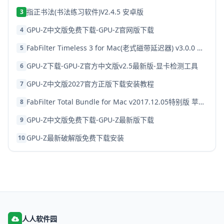
指正书法(书法练习软件)V2.4.5 安卓版
3
GPU-Z中文版免费下载-GPU-Z官网版下载
4
FabFilter Timeless 3 for Mac(老式磁带延迟器) v3.0.0 苹果特别版
5
GPU-Z下载-GPU-Z官方中文版v2.5最新版-显卡检测工具
6
GPU-Z中文版2027官方正版下载安装教程
7
FabFilter Total Bundle for Mac v2017.12.05特别版 苹果电脑版
8
GPU-Z中文版免费下载-GPU-Z最新版下载
9
GPU-Z最新破解版免费下载安装
10
人人软件园