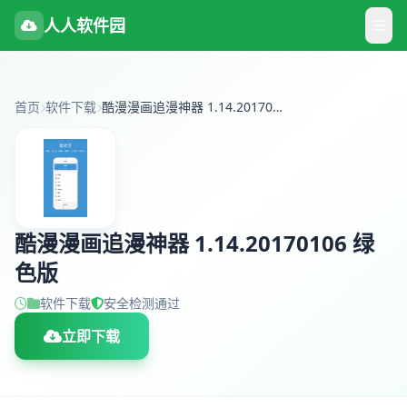
人人软件园
首页
软件下载
酷漫漫画追漫神器 1.14.20170106 绿色版
酷漫漫画追漫神器 1.14.20170106 绿
色版
软件下载
安全检测通过
立即下载