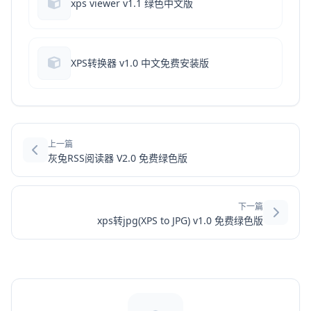
xps viewer v1.1 绿色中文版
XPS转换器 v1.0 中文免费安装版
上一篇
灰兔RSS阅读器 V2.0 免费绿色版
下一篇
xps转jpg(XPS to JPG) v1.0 免费绿色版