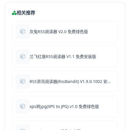
相关推荐
灰兔RSS阅读器 V2.0 免费绿色版
兰飞红唇RSS阅读器 V1.1 免费安装版
RSS资讯阅读器(RssBandit) V1.9.0.1002 安装免费版
xps转jpg(XPS to JPG) v1.0 免费绿色版