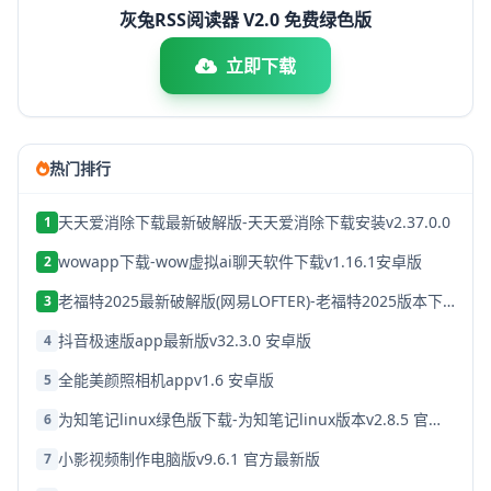
灰兔RSS阅读器 V2.0 免费绿色版
立即下载
热门排行
天天爱消除下载最新破解版-天天爱消除下载安装v2.37.0.0
1
wowapp下载-wow虚拟ai聊天软件下载v1.16.1安卓版
2
老福特2025最新破解版(网易LOFTER)-老福特2025版本下载v8.1.22
3
抖音极速版app最新版v32.3.0 安卓版
4
全能美颜照相机appv1.6 安卓版
5
为知笔记linux绿色版下载-为知笔记linux版本v2.8.5 官方破解版
6
小影视频制作电脑版v9.6.1 官方最新版
7