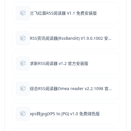
兰飞红唇RSS阅读器 V1.1 免费安装版
RSS资讯阅读器(RssBandit) V1.9.0.1002 安装免费版
求新RSS阅读器 v1.2 官方安装版
综合RSS阅读器Omea reader v2.2.1098 官方安装版
xps转jpg(XPS to JPG) v1.0 免费绿色版