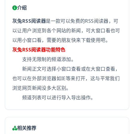
介绍
灰兔RSS阅读器
是一款可以免费的RSS阅读器，可
以让用户浏览到各个网站的新闻，可大窗口看也可
以用小窗口看，需要的朋友快来下载使用吧。
灰兔RSS阅读器功能特色
支持无限制的频道添加。
新闻正文可选择小窗口查看或在大窗口查看，
也可以在外部浏览器如IE等来打开，这与平常我们
浏览网页新闻没多大区别。
频道列表可以进行导入导出操作。
相关推荐