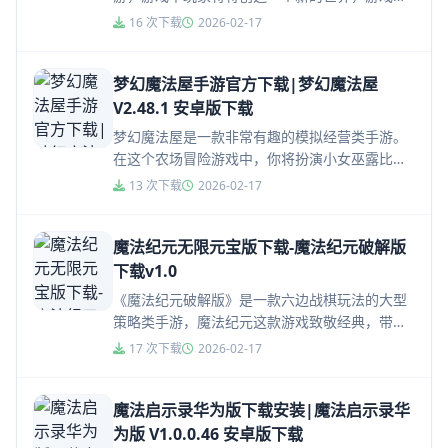
玩家可以通过招募的方式来召唤游戏中的勇士为
16 次下载
2026-02-17
你作战，随意的构建自己的卡牌进...
梦幻魔法屋手游官方下载|梦幻魔法屋
V2.48.1 安卓版下载
梦幻魔法屋是一款非常有趣的模拟经营类手游。
在这个农场冒险游戏中，你将扮演小女巫露比，
通过魔法的力量，来实现你的创意，打造一个美
13 次下载
2026-02-17
丽而温馨的家。
魔法纪元无限元宝版下载-魔法纪元破解版
下载v1.0
《魔法纪元破解版》是一款六边战棋玩法的大型
策略类手游，魔法纪元这款游戏致敬经典，带给
玩家传统游戏玩法与模式，感受经典游戏的魅力
17 次下载
2026-02-17
所在，以全新技术打造符合现代...
魔法启示录华为版下载安装|魔法启示录华
为版 V1.0.0.46 安卓版下载