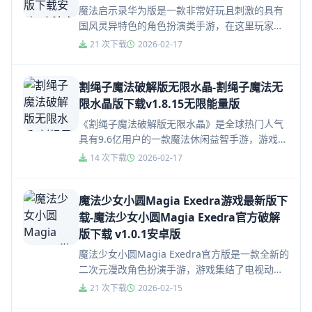
魔法启示录华为版是一款非常好玩且刺激的具有
国风灵异特色的角色扮演类手游，在这里玩家将
成为一位非常出色的茅山天师，并且需要不断的
21 次下载
2026-02-17
消灭掉世界上的妖魔鬼怪，给玩...
割绳子魔法破解版无限水晶-割绳子魔法无
限水晶版下载v1.8.15无限能量版
《割绳子魔法破解版无限水晶》是全球热门人气
具有9.6亿用户的一款魔法休闲益智手游，游戏中
你进入了一个魔法世界，在魔法世界里你要用脑
14 次下载
2026-02-17
力和创造力打败邪恶的巫师...
魔法少女小圆Magia Exedra游戏最新版下
载-魔法少女小圆Magia Exedra官方破解
版下载 v1.0.1安卓版
魔法少女小圆Magia Exedra官方版是一款全新的
二次元漫改角色扮演手游，游戏集结了电视动画
《魔法少女小圆》系列历代角色，包括鹿目圆、
21 次下载
2026-02-15
晓美焰、巴麻美、...