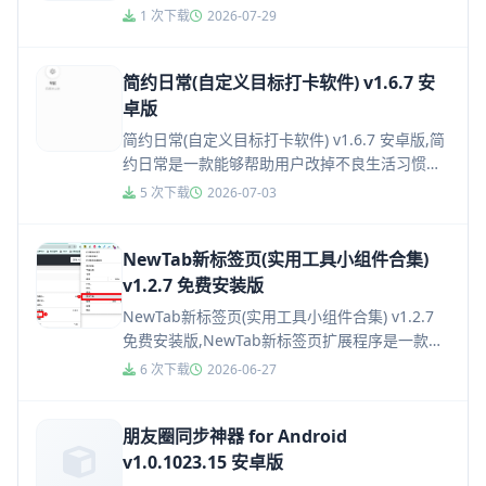
不爱社交的用户解决社交问题，有许多实用的小
1 次下载
2026-07-29
工具，可以模...
简约日常(自定义目标打卡软件) v1.6.7 安
卓版
简约日常(自定义目标打卡软件) v1.6.7 安卓版,简
约日常是一款能够帮助用户改掉不良生活习惯的
实用工具，用户可以在这里设定自己的工作学习
5 次下载
2026-07-03
目标和待办事项...
NewTab新标签页(实用工具小组件合集)
v1.2.7 免费安装版
NewTab新标签页(实用工具小组件合集) v1.2.7
免费安装版,NewTab新标签页扩展程序是一款功
能全面的浏览器插件，它融合了多种知名网站的
6 次下载
2026-06-27
快捷导...
朋友圈同步神器 for Android
v1.0.1023.15 安卓版