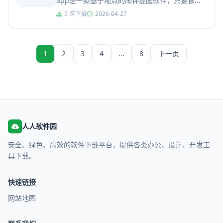
app是一款基于地点的闹钟提醒软件，只要该地
点（比如公司或家里）有WiFi覆盖，用户进入
5 次下载
2026-04-27
或...
1
2
3
4
...
8
下一页
人人软件园
安全、绿色、高效的软件下载平台，提供各类办公、设计、开发工
具下载。
快速链接
网站地图