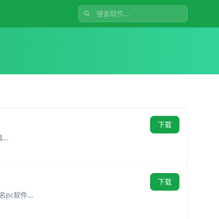
下载
中文 文件重命名工具...
下载
pc软件...