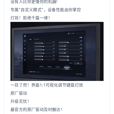
没有人比你更懂你的机器!
专属"自定义模式"，设备性能由你掌控
灯效！拒绝千篇一律！
一目了然！界面1:1可视化调节键盘灯效
原厂驱动
升级无忧！
最官方的原厂驱动及时触达！