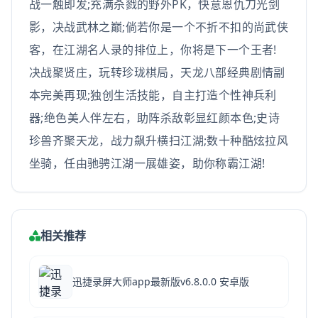
战一触即发;充满杀戮的野外PK，快意恩仇刀光剑
影，决战武林之巅;倘若你是一个不折不扣的尚武侠
客，在江湖名人录的排位上，你将是下一个王者!
决战聚贤庄，玩转珍珑棋局，天龙八部经典剧情副
本完美再现;独创生活技能，自主打造个性神兵利
器;绝色美人伴左右，助阵杀敌彰显红颜本色;史诗
珍兽齐聚天龙，战力飙升横扫江湖;数十种酷炫拉风
坐骑，任由驰骋江湖一展雄姿，助你称霸江湖!
相关推荐
迅捷录屏大师app最新版v6.8.0.0 安卓版