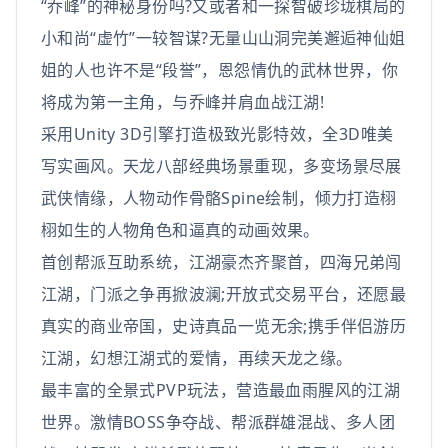
“乔峰”的神秘身份吗?又或者和一探智破珍珑棋局的
小和尚“虚竹”一较智谋?无量山山洞完美邂逅神仙姐
姐的人也许不是“段誉”，恩怨情仇的武林世界，你
将成为第一主角，与乔峰并肩血战江湖!
采用Unity 3D引擎打造极致光影特效，全3D唯美
写实画风。天龙八部经典场景重现，多变场景尽展
武侠情缘，人物动作骨骼Spine绘制，倾力打造栩
栩如生的人物角色和逼真的动画效果。
首创帮派互助系统，江湖豪杰齐聚首，四海兄弟闯
江湖，门派之争再掀波澜;开放式交易平台，还愿最
真实的商业帝国，史诗真品一览无余;携手伴侣游历
江湖，幻想江湖式的爱情，再续天龙之缘。
最丰富的全景式PVP玩法，营造最血雨腥风的江湖
世界。激情BOSS争夺战、帮派群雄混战、多人团