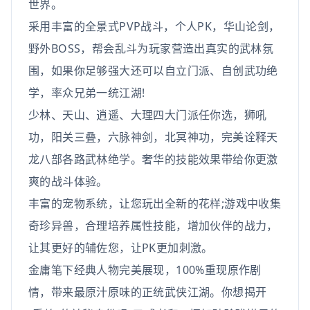
世界。
采用丰富的全景式PVP战斗，个人PK，华山论剑，
野外BOSS，帮会乱斗为玩家营造出真实的武林氛
围，如果你足够强大还可以自立门派、自创武功绝
学，率众兄弟一统江湖!
少林、天山、逍遥、大理四大门派任你选，狮吼
功，阳关三叠，六脉神剑，北冥神功，完美诠释天
龙八部各路武林绝学。奢华的技能效果带给你更激
爽的战斗体验。
丰富的宠物系统，让您玩出全新的花样;游戏中收集
奇珍异兽，合理培养属性技能，增加伙伴的战力，
让其更好的辅佐您，让PK更加刺激。
金庸笔下经典人物完美展现，100%重现原作剧
情，带来最原汁原味的正统武侠江湖。你想揭开