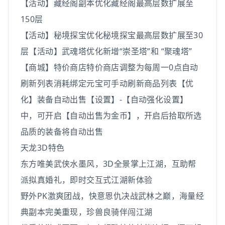
【活动】藏经阁副本优化藏经阁最高层数扩展至
150层
【活动】秘境探宝优化秘境探宝最高层数扩展至30
层【活动】武魂塔优化新增“崇圣塔”和 “聚魂塔”
【商城】特价商店特价商店调整为每周一0点自动
刷新列表消耗绑定元宝可手动刷新商品列表【优
化】装备自动出售【设置】-【自动强化设置】
中，可开启【自动出售为金币】，开启后拾取所选
品质的装备将自动出售
天龙3D特色
东方唯美武侠水墨风，3D全景掌上江湖，互助帮
派拟真婚礼，即时交互式江湖新体验
野外PK激爽团战，快意恩仇决战武林之巅，海量经
典副本完美重现，珍兽良骑伴闯江湖