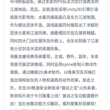
4V4跨服战场，通过多变的PK玩法为您打造真实的
江湖体验。而且，这款游戏采用Unity3D引擎打造
极致光影特效，水墨风格画面凸显东方江湖氛围。
作为硬派武侠手游，游戏画面同时展现出了浓郁的
武侠元素和江湖风情，廊腰缦回尽显古建筑精髓，
同时四大门派在服饰及外貌上，也生动刻画了江湖
侠士仗剑走天涯的英雄形象。
海量金庸经典场景重现，主城，野外，副本，多变
场景尽展武侠情缘，同时运用spine绘制人物动作
骨骼，通过精细2D美术制作。以唯美写实风格打
造出栩栩如生的人物和逼真的动作效果。除此之
外，天龙3D畅游版全新版本“镇派之宝”火热来袭，
新资料片将于今日隆重上线！镇派之宝功能震撼开
启！宝石收集功能万众瞩目，福利聚集阶段解锁！