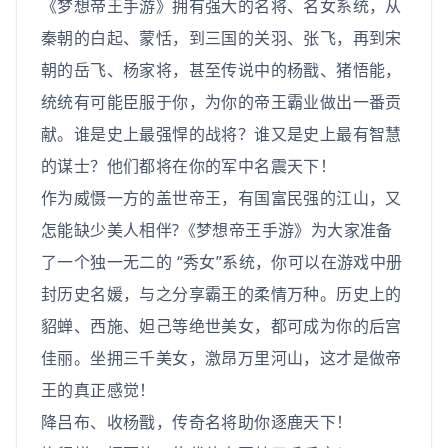
《梦想帝王手游》拥有强大的名将、名女系统，从
秦朝的白起、蒙恬，到三国的关羽、张飞，再到宋
朝的岳飞、杨家将，甚至传说中的杨戬、猪悟能，
统统有可能臣服于你，为你的帝王霸业做出一番贡
献。谁是史上最强悍的战将？谁又是史上最有智慧
的谋士？他们都将在你的军中名震天下！
作为威慑一方的盖世帝王，有国富民强的江山，又
怎能缺少美人相伴?《梦想帝王手游》为大家准备
了一个独一无二的 “秀女”系统，你可以在游戏中册
封历史名媛，与之分享霸王的柔情万种。历史上的
貂蝉、西施、妲己等绝世美女，都可成为你的后宫
佳丽。坐拥三千美女，激昂万里河山，这才是做帝
王的真正感觉！
降吕布、收杨戬，传奇名将助你逐鹿天下！