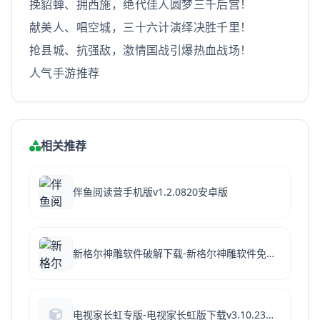
挽貂蝉、拥西施，绝代佳人圆梦三千后宫！
献美人、唱空城，三十六计演绎决胜千里！
抢县城、抗强敌，激情国战引爆热血战场！
人气手游推荐
相关推荐
伴鱼阅读营手机版v1.2.0820安卓版
新格尔神雕软件破解下载-新格尔神雕软件免狗下载 V3.0.2.9完美破解版(雕刻软件)
电视家长虹专版-电视家长虹版下载v3.10.23长虹专版apk