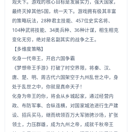
观天下。游戏的核心目标是发展实力，强大国家，
最终灭掉其他5国，统一天下。游戏拥有极其丰富
的策略玩法，28种君主技能、457位史实名将、
104种武将技能、34类兵种、36种计谋，相生相克
变化无穷，绝对是名副其实的战争之王。
【多维度策略】
化身一代帝王，开启六国争霸
《梦想帝王手游》打破了时空界限，将秦、汉、
唐、楚、明、周古代六国架空于九州乱世之中，身
处于乱世之中，你就是真命天子！
化身为帝王的你，将会从乡城起家，通过经营内
政、布防军事、合纵连横，对国家城池进行生产建
设、招兵买马，继而统领百万大军驰骋沙场，扩张
领土，力压群雄，成为九州之帝，成就千秋帝王