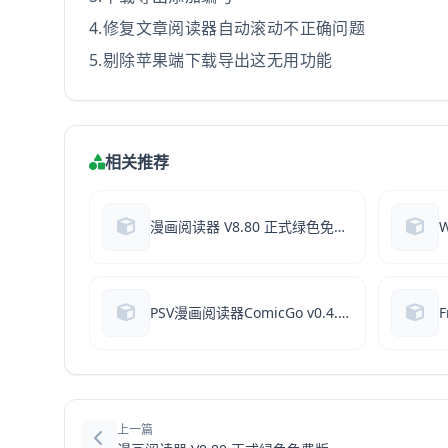
4.修复文章阅读器自动滚动不正确问题
5.剔除苹果端下载导出这无用功能
相关推荐
漫画阅读器 V8.80 正式绿色免费版
PSV漫画阅读器ComicGo v0.4.3s 官方最新版
上一篇