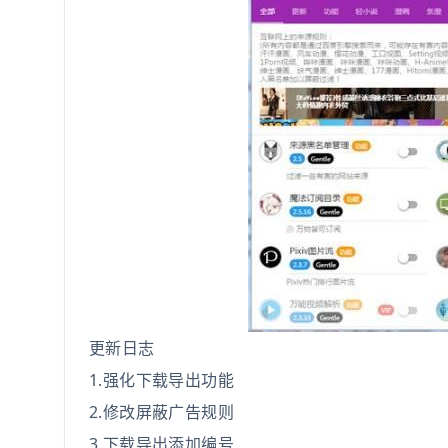
更新日志
1.强化下载导出功能
2.修改屏蔽广告规则
3.下载导出添加编号