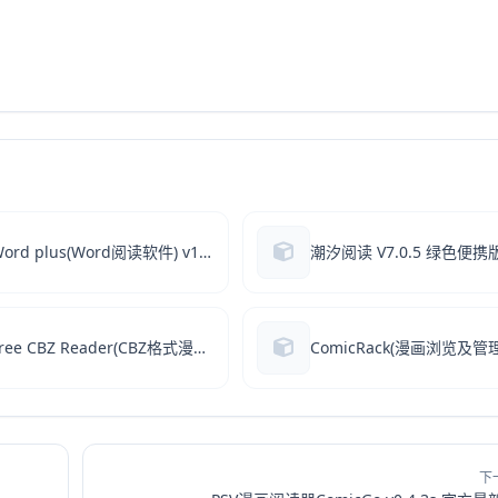
Word plus(Word阅读软件) v1.0.0.6 免费安装版
潮汐阅读 V7.0.5 绿色便携
Free CBZ Reader(CBZ格式漫画阅读器) V1.0 英文免费绿色版
下