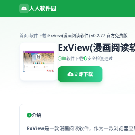
人人软件园
首页
软件下载
ExView(漫画阅读软件) v0.2.77 官方免费版
ExView(漫画阅读软
软件下载
安全检测通过
立即下载
介绍
ExView
是一款漫画阅读软件，作为一款浏览器应