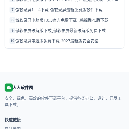
傲软录屏1.1.4下载-傲软录屏最新免费版软件下载
7
傲软录屏电脑版1.6.3官方免费下载|最新版PC版下载
8
傲软录屏破解版下载_傲软录屏最新破解版免费下载
9
傲软录屏电脑版免费下载-2027最新版安全安装
10
人人软件园
安全、绿色、高效的软件下载平台，提供各类办公、设计、开发工
具下载。
快速链接
网站地图