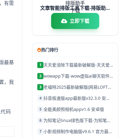
，有需
文章智能排版工具下载-排版助手
下载 v3.1.1 绿色免费版
立即下载
热门排行
版最基
天天爱消除下载最新破解版-天天爱消除下载安装v2.37.0.0
1
wowapp下载-wow虚拟ai聊天软件下载v1.16.1安卓版
2
置，我
老福特2025最新破解版(网易LOFTER)-老福特2025版本下载v8.1.22
3
抖音极速版app最新版v32.3.0 安卓版
4
全能美颜照相机appv1.6 安卓版
5
L代码
为知笔记linux绿色版下载-为知笔记linux版本v2.8.5 官方破解版
6
小影视频制作电脑版v9.6.1 官方最新版
7