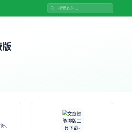
费版
扰符、