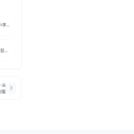
小学语文同步课堂破解版|小学语文同步课堂免注册码版 V5.3.3.57 免费版下载
狂斩三国3官方破解版下载|狂斩三国3手游版 V2.1.1 安卓版下载
一篇
新版