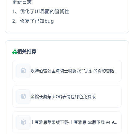
更新日志
1、优化了UI界面的流畅性
2、修复了已知bug
相关推荐
坎特伯雷公主与骑士唤醒冠军之剑的奇幻冒险华为渠道服-坎公骑冠剑华为版下载v3.03.0华为服
金馆长蘑菇头QQ表情包绿色免费版
土豆雅思苹果版下载-土豆雅思ios版下载 v4.97.9