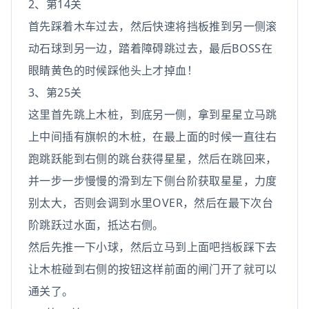
2、第14关
首先踩着木车过去，然后快速将挡板推到另一侧滚
动石球到另一边，踏着障碍跳过去，最后BOSS在
眼睛黄色的时候踩他头上才掉血！
3、第25关
这里首先跳上木桩，到底另一侧，拿到星星立马跳
上中间插有旗帜的木桩，在最上面的时候一直往右
跑跳跃能到右侧的跳台获得星星，然后在跳回来，
并一步一步慢慢的滑到左下侧台阶获取星星，力度
别太大，否则会调到水里OVER，然后在最下次台
阶跳跃过水面，抵达右侧。
然后先推一下小球，然后立马到上面吧挡板踩下去
让木桩碰到右侧的按钮这样前面的闸门开了就可以
通关了。