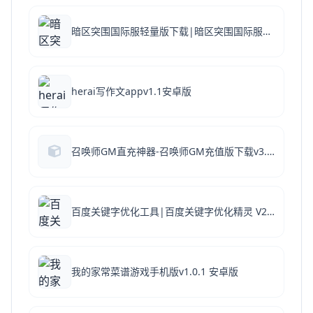
暗区突围国际服轻量版下载|暗区突围国际服轻便版 V1.0.137.137 安卓版下载
herai写作文appv1.1安卓版
召唤师GM直充神器-召唤师GM充值版下载v3.0.1.25GM刷充版
百度关键字优化工具|百度关键字优化精灵 V2.3.4.1 官方最新破解版下载
我的家常菜谱游戏手机版v1.0.1 安卓版