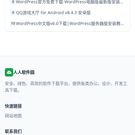
WordPress官方免费下载-WordPress电脑版最新版安装2027
8
QQ游戏大厅 for Android v8.4.3 安卓版
9
WordPress中文版v6.0下载|WordPress服务器版安装教程(2027)
10
人人软件园
安全、绿色、高效的软件下载平台，提供各类办公、设计、开发工
具下载。
快速链接
网站地图
联系我们