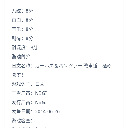
系统：8分
画面：8分
音乐：8分
剧情：8分
耐玩度：8分
游戏简介
日文名称：ガールズ＆パンツァー 戦車道、極め
ます！
游戏语言：日文
开发厂商：NBGI
发行厂商：NBGI
发售日期：2014-06-26
游戏容量：